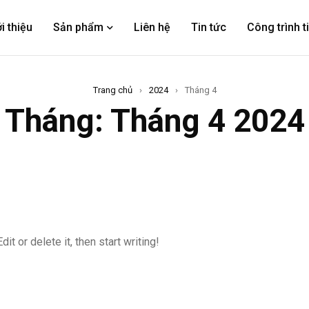
i thiệu
Sản phẩm
Liên hệ
Tin tức
Công trình t
Trang chủ
›
2024
›
Tháng 4
Tháng: Tháng 4 2024
t or delete it, then start writing!